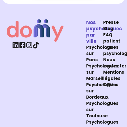
Nos
Presse
psychologues
Blog
par
FAQ
ville
patient
Psychologues
FAQ
sur
psycholo
Paris
Nous
Psychologues
contacter
sur
Mentions
Marseille
légales
Psychologues
CGV
sur
Bordeaux
Psychologues
sur
Toulouse
Psychologues