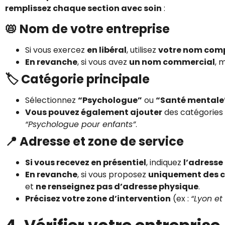
remplissez chaque section avec soin
:
📛 Nom de votre entreprise
Si vous exercez
en libéral
, utilisez
votre nom com
En revanche
, si vous avez
un nom commercial
, 
🏷️ Catégorie principale
Sélectionnez
“Psychologue”
ou
“Santé mentale
Vous pouvez également ajouter
des catégorie
“Psychologue pour enfants”
.
📍 Adresse et zone de service
Si vous recevez en présentiel
, indiquez
l’adresse
En revanche
, si vous proposez
uniquement des c
et
ne renseignez pas d’adresse physique
.
Précisez votre zone d’intervention
(ex :
“Lyon et