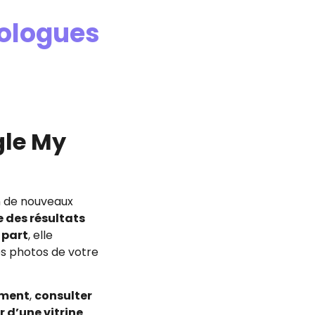
hologues
gle My
n de nouveaux
 des résultats
 part
, elle
es photos de votre
ement
,
consulter
r d’une vitrine