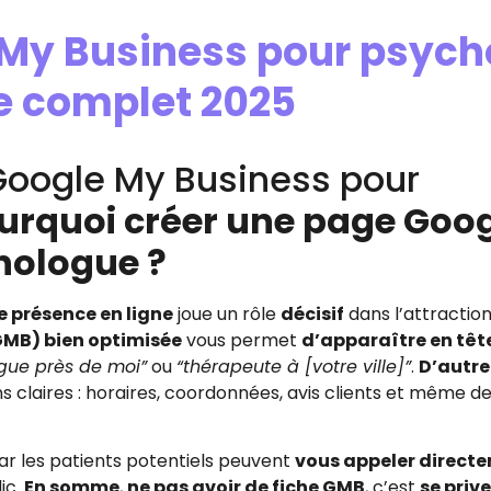
 My Business pour psyc
de complet 2025
oogle My Business pour
urquoi créer une page Goo
hologue ?
e présence en ligne
joue un rôle
décisif
dans l’attractio
GMB) bien optimisée
vous permet
d’apparaître en tête
gue près de moi”
ou
“thérapeute à [votre ville]”
.
D’autre
s claires : horaires, coordonnées, avis clients et même d
car les patients potentiels peuvent
vous appeler direct
ic.
En somme
,
ne pas avoir de fiche GMB
, c’est
se prive