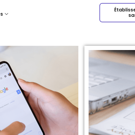
Établis
us
sa