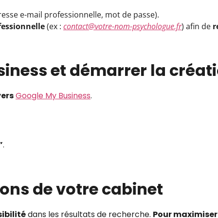
se e-mail professionnelle, mot de passe).
fessionnelle
(ex :
contact@votre-nom-psychologue.fr
) afin de
r
iness et démarrer la créat
vers
Google My Business
.
”
.
ions de votre cabinet
ibilité
dans les résultats de recherche.
Pour maximiser