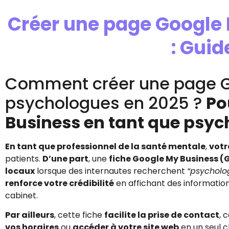
Créer une page Google
: Gui
Comment créer une page G
psychologues en 2025 ?
Po
Business en tant que psyc
En tant que professionnel de la santé mentale
,
votr
patients.
D’une part
, une
fiche Google My Business (
locaux
lorsque des internautes recherchent
“psycholo
renforce votre crédibilité
en affichant des information
cabinet.
Par ailleurs
, cette fiche
facilite la prise de contact
, 
vos horaires
ou
accéder à votre site web
en un seul cl