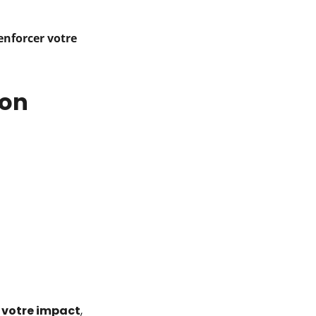
enforcer votre
ion
 votre impact
,