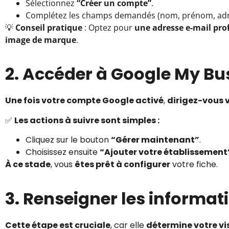
Sélectionnez
“Créer un compte”
.
Complétez les champs demandés (nom, prénom, adres
💡
Conseil pratique
: Optez pour
une adresse e-mail pro
image de marque
.
2. Accéder à Google My Bus
Une fois votre compte Google activé
,
dirigez-vous 
✅
Les actions à suivre sont simples :
Cliquez sur le bouton
“Gérer maintenant”
.
Choisissez ensuite
“Ajouter votre établissement
À ce stade
, vous
êtes prêt à configurer
votre fiche.
3. Renseigner les informat
Cette étape est cruciale
, car elle
détermine votre vis