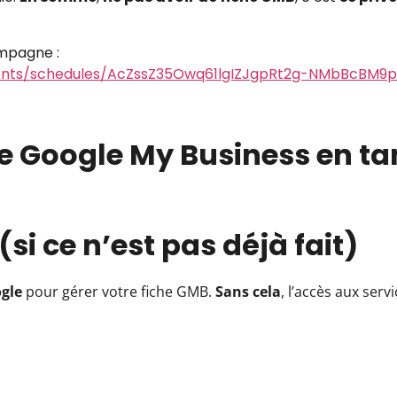
mpagne :
ents/schedules/AcZssZ35Owq61lgIZJgpRt2g-NMbBcBM9pF
e Google My Business en ta
si ce n’est pas déjà fait)
gle
pour gérer votre fiche GMB.
Sans cela
, l’accès aux ser