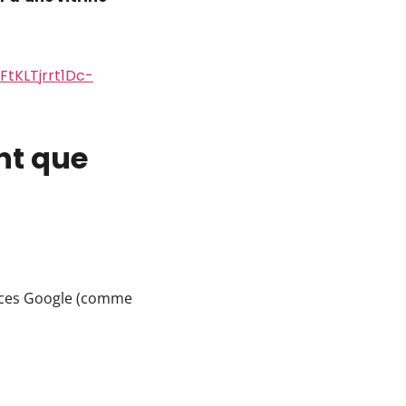
tKLTjrrt1Dc-
nt que
vices Google (comme