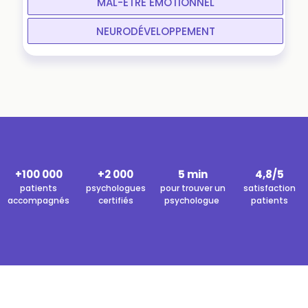
MAL-ÊTRE ÉMOTIONNEL
NEURODÉVELOPPEMENT
+100 000
+2 000
5 min
4,8/5
patients
psychologues
pour trouver un
satisfaction
accompagnés
certifiés
psychologue
patients