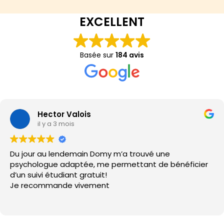
EXCELLENT
Basée sur
184 avis
Charline LE T
il y a 4 mois
Domy m’a trouvé une
Très bon contact et 
 me permettant de bénéficier
le rendez-vous avec
uit!
avec impatience dés
ent