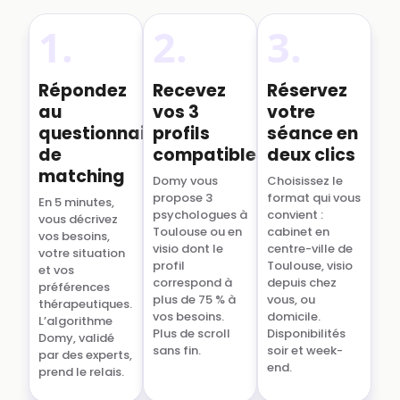
1.
2.
3.
Répondez
Recevez
Réservez
au
vos 3
votre
questionnaire
profils
séance en
de
compatibles
deux clics
matching
Domy vous
Choisissez le
propose 3
format qui vous
En 5 minutes,
psychologues à
convient :
vous décrivez
Toulouse ou en
cabinet en
vos besoins,
visio dont le
centre-ville de
votre situation
profil
Toulouse, visio
et vos
correspond à
depuis chez
préférences
plus de 75 % à
vous, ou
thérapeutiques.
vos besoins.
domicile.
L’algorithme
Plus de scroll
Disponibilités
Domy, validé
sans fin.
soir et week-
par des experts,
end.
prend le relais.