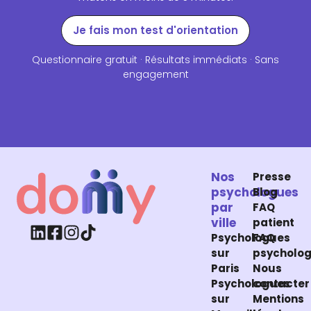
Je fais mon test d'orientation
Questionnaire gratuit · Résultats immédiats · Sans
engagement
Nos
Presse
psychologues
Blog
par
FAQ
ville
patient
Psychologues
FAQ
sur
psycholo
Paris
Nous
Psychologues
contacter
sur
Mentions