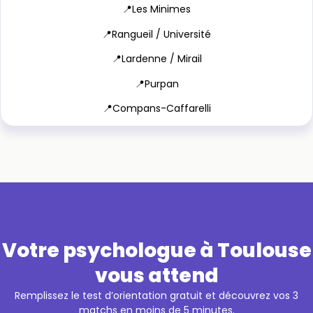
📍Les Minimes
📍Rangueil / Université
📍Lardenne / Mirail
📍Purpan
📍Compans-Caffarelli
Votre psychologue à Toulouse
vous attend
Remplissez le test d’orientation gratuit et découvrez vos 3
matchs en moins de 5 minutes.