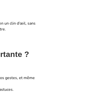
n un clin d’œil, sans
tre.
rtante ?
, vos gestes, et même
astuces.