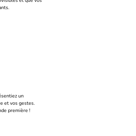
visibles et que vos
ants.
ésentiez un
e et vos gestes.
nde première !