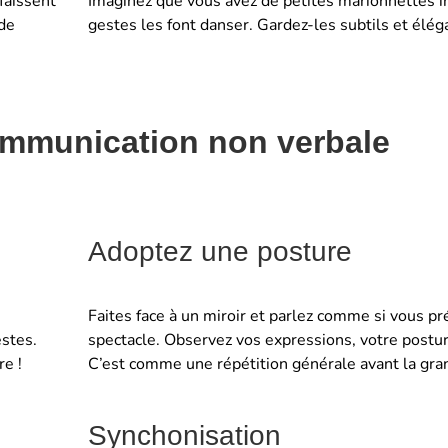
faissent
Imaginez que vous avez de petites marionnettes in
de
gestes les font danser. Gardez-les subtils et élég
ommunication non verbale
Adoptez une posture
Faites face à un miroir et parlez comme si vous pr
estes.
spectacle. Observez vos expressions, votre postur
e !
C’est comme une répétition générale avant la gra
Synchonisation