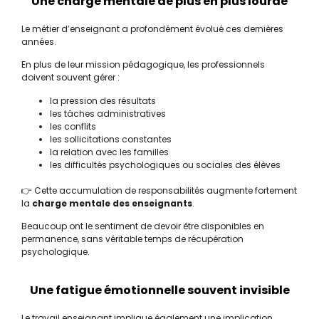
Une charge mentale de plus en plus lourde
Le métier d’enseignant a profondément évolué ces dernières
années.
En plus de leur mission pédagogique, les professionnels
doivent souvent gérer :
la pression des résultats
les tâches administratives
les conflits
les sollicitations constantes
la relation avec les familles
les difficultés psychologiques ou sociales des élèves
👉 Cette accumulation de responsabilités augmente fortement
la
charge mentale des enseignants
.
Beaucoup ont le sentiment de devoir être disponibles en
permanence, sans véritable temps de récupération
psychologique.
Une fatigue émotionnelle souvent invisible
Le travail enseignant implique également une implication