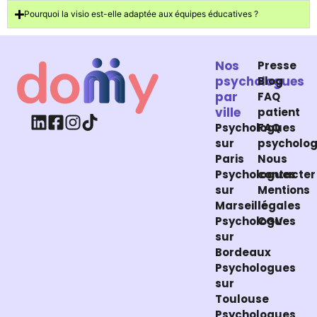
Pourquoi la visio est-elle adaptée aux équipes éducatives ?
Nos
Presse
psychologues
Blog
par
FAQ
ville
patient
Psychologues
FAQ
sur
psycholo
Paris
Nous
Psychologues
contacter
sur
Mentions
Marseille
légales
Psychologues
CGV
sur
Bordeaux
Psychologues
sur
Toulouse
Psychologues