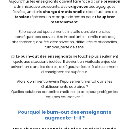
Aujourd’hui, les enseignants doivent faire face à : une
pression
administrative croissante, des
exigences
pédagogiques
élevées, une forte
charge émotionnelle
, des situations de
tension
répétées, un manque de temps pour
récupérer
mentalement
.
Et lorsque cet épuisement s’installe durablement, les
conséquences peuvent être importantes : arrêts maladie,
absentéisme, anxiété, démotivation, difficultés relationnelles,
turnover, perte de sens.
👉 Le
burn-out des enseignants
ne touche plus seulement
quelques situations isolées. Il devient un véritable enjeu de
prévention dans les écoles, collèges, lycées et établissements
d’enseignement supérieur.
Alors, comment prévenir l’épuisement mental dans les
établissements scolaires ?
Quelles solutions concrètes mettre en place pour protéger les
équipes éducatives ?
Pourquoi le burn-out des enseignants
augmente-t-il ?