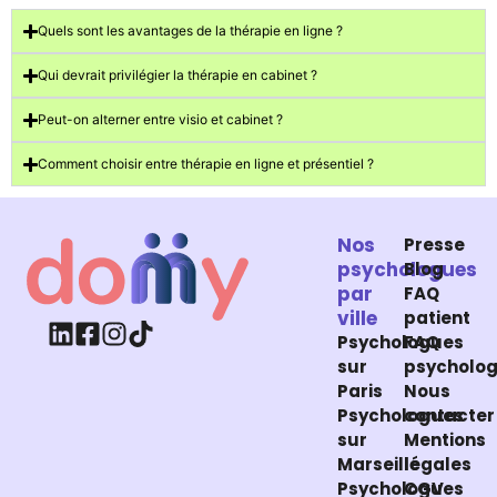
Quels sont les avantages de la thérapie en ligne ?
Qui devrait privilégier la thérapie en cabinet ?
Peut-on alterner entre visio et cabinet ?
Comment choisir entre thérapie en ligne et présentiel ?
Nos
Presse
psychologues
Blog
par
FAQ
ville
patient
Psychologues
FAQ
sur
psycholo
Paris
Nous
Psychologues
contacter
sur
Mentions
Marseille
légales
Psychologues
CGV