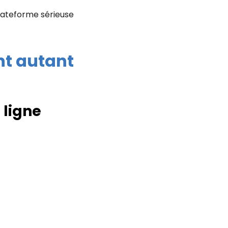
lateforme sérieuse
nt autant
 ligne