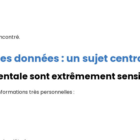
ncontré.
des données : un sujet centr
entale sont extrêmement sens
nformations très personnelles :