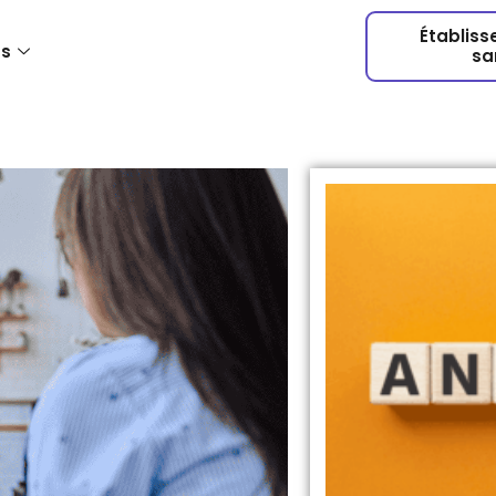
Établis
us
sa