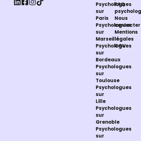
Psychologues
FAQ
sur
psycholo
Paris
Nous
Psychologues
contacter
sur
Mentions
Marseille
légales
Psychologues
CGV
sur
Bordeaux
Psychologues
sur
Toulouse
Psychologues
sur
Lille
Psychologues
sur
Grenoble
Psychologues
sur