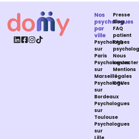
Nos
Presse
psychologues
Blog
par
FAQ
ville
patient
Psychologues
FAQ
sur
psycholo
Paris
Nous
Psychologues
contacter
sur
Mentions
Marseille
légales
Psychologues
CGV
sur
Bordeaux
Psychologues
sur
Toulouse
Psychologues
sur
Lille