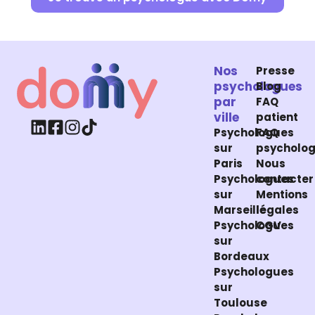
Nos
Presse
psychologues
Blog
par
FAQ
ville
patient
Psychologues
FAQ
sur
psycholo
Paris
Nous
Psychologues
contacter
sur
Mentions
Marseille
légales
Psychologues
CGV
sur
Bordeaux
Psychologues
sur
Toulouse