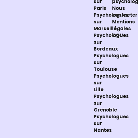
sur
psycholo
Paris
Nous
Psychologues
contacter
sur
Mentions
Marseille
légales
Psychologues
CGV
sur
Bordeaux
Psychologues
sur
Toulouse
Psychologues
sur
Lille
Psychologues
sur
Grenoble
Psychologues
sur
Nantes