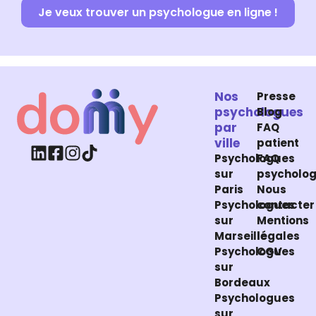
Je veux trouver un psychologue en ligne !
Nos
Presse
psychologues
Blog
par
FAQ
ville
patient
Psychologues
FAQ
sur
psycholo
Paris
Nous
Psychologues
contacter
sur
Mentions
Marseille
légales
Psychologues
CGV
sur
Bordeaux
Psychologues
sur