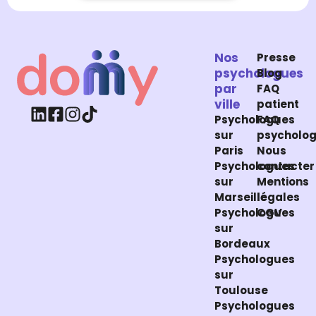
Nos
Presse
psychologues
Blog
par
FAQ
ville
patient
Psychologues
FAQ
sur
psycholo
Paris
Nous
Psychologues
contacter
sur
Mentions
Marseille
légales
Psychologues
CGV
sur
Bordeaux
Psychologues
sur
Toulouse
Psychologues