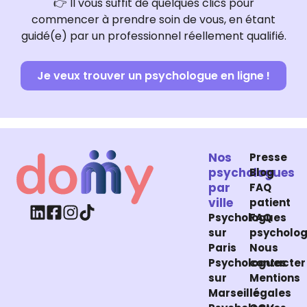
👉 Il vous suffit de quelques clics pour
commencer à prendre soin de vous, en étant
guidé(e) par un professionnel réellement qualifié.
Je veux trouver un psychologue en ligne !
Nos
Presse
psychologues
Blog
par
FAQ
ville
patient
Psychologues
FAQ
sur
psycholo
Paris
Nous
Psychologues
contacter
sur
Mentions
Marseille
légales