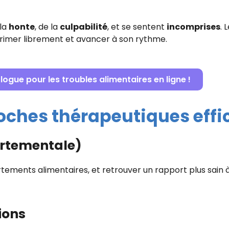
 la
honte
, de la
culpabilité
, et se sentent
incomprises
. 
primer librement et avancer à son rythme.
ogue pour les troubles alimentaires en ligne !
proches thérapeutiques effi
ortementale)
tements alimentaires, et retrouver un rapport plus sain à 
ions