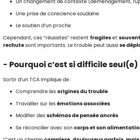
Un changement de contexte (déménagement, rup
Une prise de conscience soudaine
Le soutien d’un proche
Cependant, ces “réussites” restent
fragiles
et
souvent
rechute
sont importants. Le trouble peut aussi
se dépl
- Pourquoi c’est si difficile seul(e)
Sortir d’un TCA implique de :
Comprendre les
origines du trouble
Travailler sur les
émotions associées
Modifier des
schémas de pensée ancrés
Se réconcilier avec son
corps et son alimentati
C’est un chemin
complexe, douloureux parfois, mais 