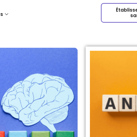
Établis
us
sa