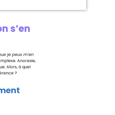
on s’en
que je peux m’en
mplexe. Anorexie,
. Alors, à quel
férence ?
ement