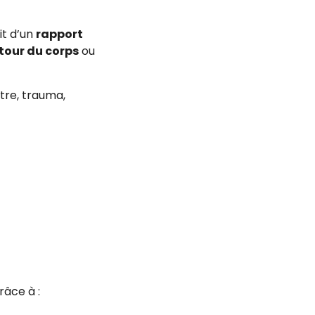
it d’un
rapport
tour du corps
ou
être, trauma,
râce à :