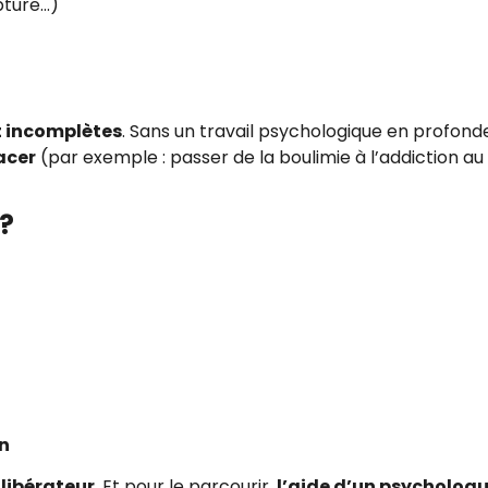
ture…)
 incomplètes
. Sans un travail psychologique en profonde
acer
(par exemple : passer de la boulimie à l’addiction au
 ?
on
libérateur
. Et pour le parcourir,
l’aide d’un psychologu