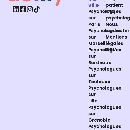
ville
patient
Psychologues
FAQ
sur
psycholo
Paris
Nous
Psychologues
contacter
sur
Mentions
Marseille
légales
Psychologues
CGV
sur
Bordeaux
Psychologues
sur
Toulouse
Psychologues
sur
Lille
Psychologues
sur
Grenoble
Psychologues