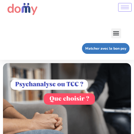
À propos de nous
Remboursement séances ❤️‍🩹
Matcher avec le bon psy